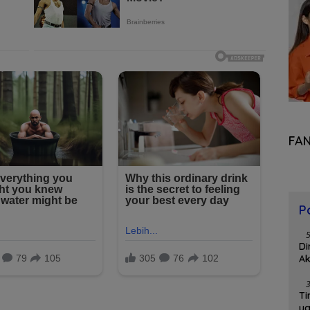
FA
P
Di
Ak
Ti
y