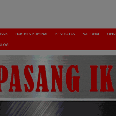
ISNIS
HUKUM & KRIMINAL
KESEHATAN
NASIONAL
OPIN
OLOGI