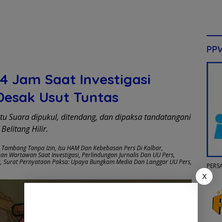
PP
 Jam Saat Investigasi
Desak Usut Tuntas
tu Suara dipukul, ditendang, dan dipaksa tandatangani
Belitang Hilir.
si Tambang Tanpa Izin
,
Isu HAM Dan Kebebasan Pers Di Kalbar
,
an Wartawan Saat Investigasi
,
Perlindungan Jurnalis Dan UU Pers
,
a
,
Surat Pernyataan Paksa: Upaya Bungkam Media Dan Langgar UU Pers
,
PERS
X