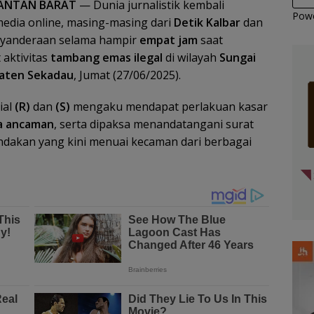
MANTAN BARAT
— Dunia jurnalistik kembali
Pow
edia online, masing-masing dari
Detik Kalbar
dan
nyanderaan selama hampir
empat jam
saat
 aktivitas
tambang emas ilegal
di wilayah
Sungai
paten Sekadau
, Jumat (27/06/2025).
ial
(R)
dan
(S)
mengaku mendapat perlakuan kasar
a ancaman
, serta dipaksa menandatangani surat
ndakan yang kini menuai kecaman dari berbagai