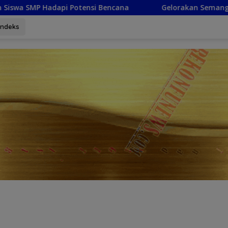
ncana
Gelorakan Semangat Kemerdekaan, Camat Maris
Indeks