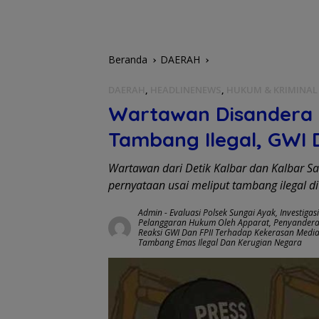
Beranda
DAERAH
DAERAH
,
HEADLINENEWS
,
HUKUM & KRIMINAL
Wartawan Disandera 4
Tambang Ilegal, GWI 
Wartawan dari Detik Kalbar dan Kalbar Sa
pernyataan usai meliput tambang ilegal di 
Admin
-
Evaluasi Polsek Sungai Ayak
,
Investiga
Pelanggaran Hukum Oleh Apparat
,
Penyandera
Reaksi GWI Dan FPII Terhadap Kekerasan Medi
Tambang Emas Ilegal Dan Kerugian Negara