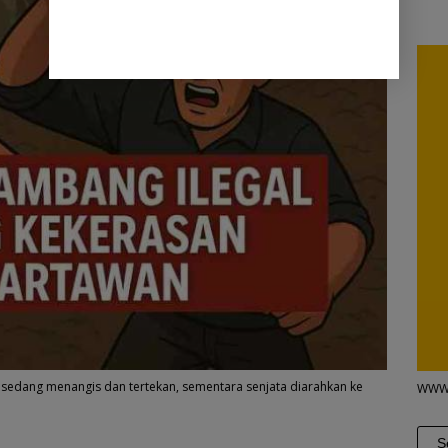
n sedang menangis dan tertekan, sementara senjata diarahkan ke
WWW