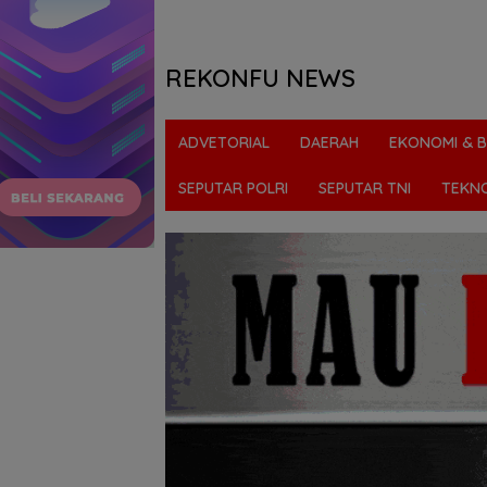
REKONFU NEWS
Tegas,
Berani
ADVETORIAL
DAERAH
EKONOMI & B
dan
Transparan
SEPUTAR POLRI
SEPUTAR TNI
TEKN