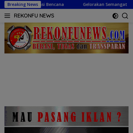
Langsung
Breaking News
Gelorakan Semangat Kemerdekaan, Camat Marisa Aja
ke
REKONFU NEWS
konten
Tegas,
Berani
dan
Transparan