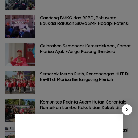
Gandeng BMKG dan BPBD, Pohuwato
Edukasi Ratusan Siswa SMP Hadapi Potensi
Bencana
Gelorakan Semangat Kemerdekaan, Camat
Marisa Ajak Warga Pasang Bendera
Semarak Merah Putih, Pencanangan HUT RI
ke-81 di Marisa Berlangsung Meriah
Komunitas Pecinta Ayam Hutan Gorontalo
Ramaikan Lomba Kokok dan Kekek di
X
Taluditi
Beri Kepastian Hukum, BJA Group Fasilitasi
Penerbitan SHM Lahan Warga