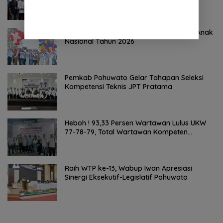
Bupati Pohuwato Buka Peringatan Hari Anak
Nasional Tahun 2026
Pemkab Pohuwato Gelar Tahapan Seleksi
Kompetensi Teknis JPT Pratama
Heboh ! 93,33 Persen Wartawan Lulus UKW
77-78-79, Total Wartawan Kompeten
Nasional Tembus 20.869 Orang
Raih WTP ke-13, Wabup Iwan Apresiasi
Sinergi Eksekutif-Legislatif Pohuwato