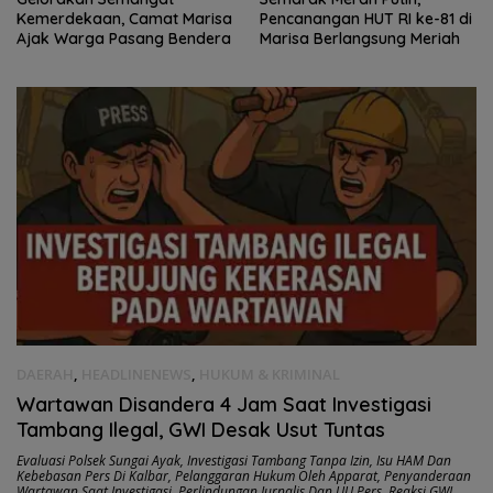
Pencanangan HUT RI ke-81 di
Hutan Gorontalo Ramaikan
Marisa Berlangsung Meriah
Lomba Kokok dan Kekek di
Taluditi
DAERAH
,
HEADLINENEWS
,
HUKUM & KRIMINAL
Wartawan Disandera 4 Jam Saat Investigasi
Tambang Ilegal, GWI Desak Usut Tuntas
Evaluasi Polsek Sungai Ayak
,
Investigasi Tambang Tanpa Izin
,
Isu HAM Dan
Kebebasan Pers Di Kalbar
,
Pelanggaran Hukum Oleh Apparat
,
Penyanderaan
Wartawan Saat Investigasi
,
Perlindungan Jurnalis Dan UU Pers
,
Reaksi GWI