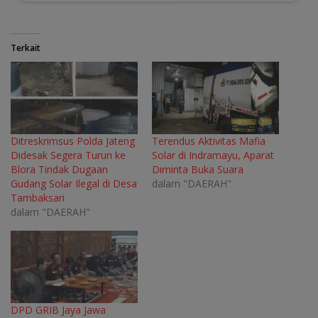
Terkait
Ditreskrimsus Polda Jateng
Terendus Aktivitas Mafia
Didesak Segera Turun ke
Solar di Indramayu, Aparat
Blora Tindak Dugaan
Diminta Buka Suara
Gudang Solar Ilegal di Desa
dalam "DAERAH"
Tambaksari
dalam "DAERAH"
DPD GRIB Jaya Jawa