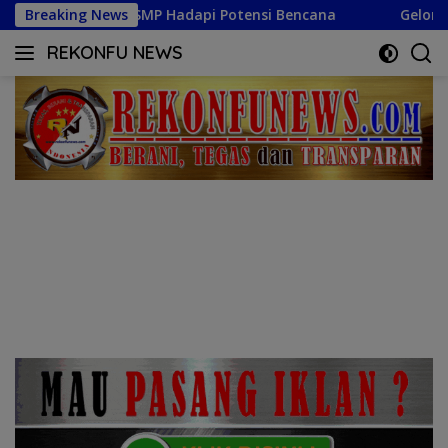
Langsung
Potensi Bencana
Breaking News
Gelorakan Semangat Kemerdekaan, C
ke
REKONFU NEWS
konten
Tegas,
Berani
dan
Transparan