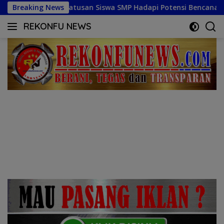
Langsung
a SMP Hadapi Potensi Bencana
Breaking News
Gelorakan Semangat K
ke
REKONFU NEWS
konten
Tegas,
Berani
dan
Transparan