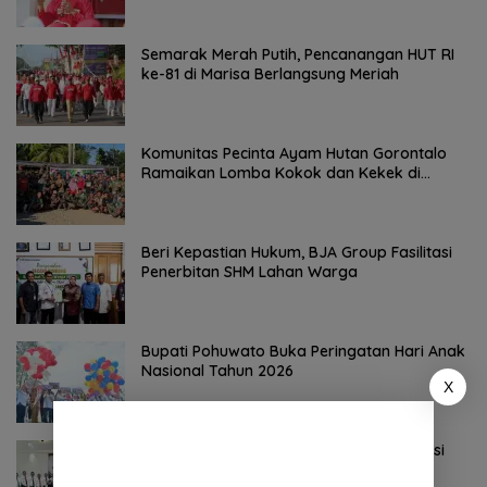
Semarak Merah Putih, Pencanangan HUT RI
ke-81 di Marisa Berlangsung Meriah
Komunitas Pecinta Ayam Hutan Gorontalo
Ramaikan Lomba Kokok dan Kekek di
Taluditi
Beri Kepastian Hukum, BJA Group Fasilitasi
Penerbitan SHM Lahan Warga
Bupati Pohuwato Buka Peringatan Hari Anak
Nasional Tahun 2026
X
Pemkab Pohuwato Gelar Tahapan Seleksi
Kompetensi Teknis JPT Pratama