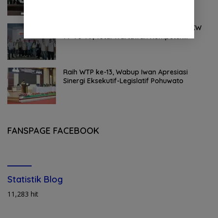
Heboh ! 93,33 Persen Wartawan Lulus UKW
77-78-79, Total Wartawan Kompeten
Nasional Tembus 20.869 Orang
Raih WTP ke-13, Wabup Iwan Apresiasi
Sinergi Eksekutif-Legislatif Pohuwato
FANSPAGE FACEBOOK
Statistik Blog
11,283 hit