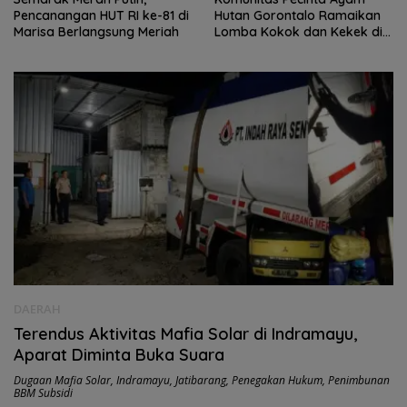
 di
Hutan Gorontalo Ramaikan
Group Fasilitasi Penerbitan
ah
Lomba Kokok dan Kekek di
SHM Lahan Warga
Taluditi
DAERAH
Terendus Aktivitas Mafia Solar di Indramayu,
Aparat Diminta Buka Suara
Dugaan Mafia Solar
,
Indramayu
,
Jatibarang
,
Penegakan Hukum
,
Penimbunan
BBM Subsidi