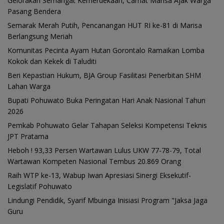
Gelorakan Semangat Kemerdekaan, Camat Marisa Ajak Warga
Pasang Bendera
Semarak Merah Putih, Pencanangan HUT RI ke-81 di Marisa
Berlangsung Meriah
Komunitas Pecinta Ayam Hutan Gorontalo Ramaikan Lomba
Kokok dan Kekek di Taluditi
Beri Kepastian Hukum, BJA Group Fasilitasi Penerbitan SHM
Lahan Warga
Bupati Pohuwato Buka Peringatan Hari Anak Nasional Tahun
2026
Pemkab Pohuwato Gelar Tahapan Seleksi Kompetensi Teknis
JPT Pratama
Heboh ! 93,33 Persen Wartawan Lulus UKW 77-78-79, Total
Wartawan Kompeten Nasional Tembus 20.869 Orang
Raih WTP ke-13, Wabup Iwan Apresiasi Sinergi Eksekutif-
Legislatif Pohuwato
Lindungi Pendidik, Syarif Mbuinga Inisiasi Program "Jaksa Jaga
Guru