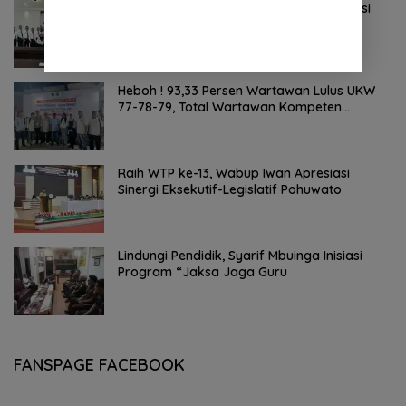
Pemkab Pohuwato Gelar Tahapan Seleksi
Kompetensi Teknis JPT Pratama
Heboh ! 93,33 Persen Wartawan Lulus UKW
77-78-79, Total Wartawan Kompeten
Nasional Tembus 20.869 Orang
Raih WTP ke-13, Wabup Iwan Apresiasi
Sinergi Eksekutif-Legislatif Pohuwato
Lindungi Pendidik, Syarif Mbuinga Inisiasi
Program “Jaksa Jaga Guru
FANSPAGE FACEBOOK