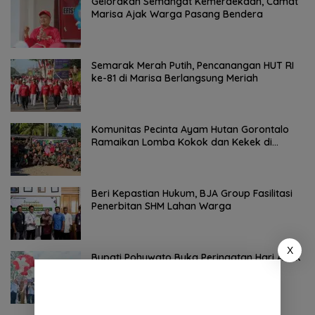
Gelorakan Semangat Kemerdekaan, Camat
Marisa Ajak Warga Pasang Bendera
Semarak Merah Putih, Pencanangan HUT RI
ke-81 di Marisa Berlangsung Meriah
Komunitas Pecinta Ayam Hutan Gorontalo
Ramaikan Lomba Kokok dan Kekek di
Taluditi
Beri Kepastian Hukum, BJA Group Fasilitasi
Penerbitan SHM Lahan Warga
X
Bupati Pohuwato Buka Peringatan Hari Anak
Nasional Tahun 2026