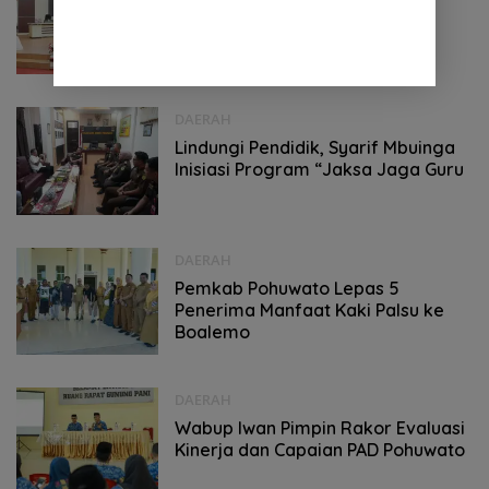
Raih WTP ke-13, Wabup Iwan
Apresiasi Sinergi Eksekutif-
Legislatif Pohuwato
DAERAH
Lindungi Pendidik, Syarif Mbuinga
Inisiasi Program “Jaksa Jaga Guru
DAERAH
Pemkab Pohuwato Lepas 5
Penerima Manfaat Kaki Palsu ke
Boalemo
DAERAH
Wabup Iwan Pimpin Rakor Evaluasi
Kinerja dan Capaian PAD Pohuwato