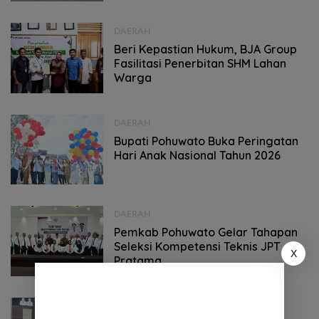
DAERAH
Beri Kepastian Hukum, BJA Group
Fasilitasi Penerbitan SHM Lahan
Warga
DAERAH
Bupati Pohuwato Buka Peringatan
Hari Anak Nasional Tahun 2026
DAERAH
Pemkab Pohuwato Gelar Tahapan
Seleksi Kompetensi Teknis JPT
X
Pratama
DAERAH