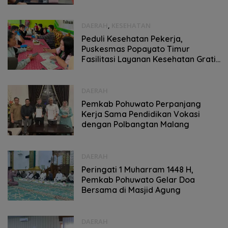
DAERAH
,
KESEHATAN
Peduli Kesehatan Pekerja,
Puskesmas Popayato Timur
Fasilitasi Layanan Kesehatan Gratis
Karyawan PT BJA
DAERAH
Pemkab Pohuwato Perpanjang
Kerja Sama Pendidikan Vokasi
dengan Polbangtan Malang
DAERAH
Peringati 1 Muharram 1448 H,
Pemkab Pohuwato Gelar Doa
Bersama di Masjid Agung
DAERAH