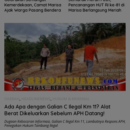
Pencanangan HUT RI ke-81 di
Hutan Gorontalo Ramaikan
Marisa Berlangsung Meriah
Lomba Kokok dan Kekek di
Taluditi
DAERAH
,
HEADLINENEWS
,
HUKUM & KRIMINAL
Ada Apa dengan Galian C Ilegal Km 11? Alat
Berat Dikeluarkan Sebelum APH Datang!
Dugaan Kebocoran Informasi
,
Galian C Ilegal Km 11
,
Lambatnya Respons APH
,
Penegakan Hukum Tambang Ilegal