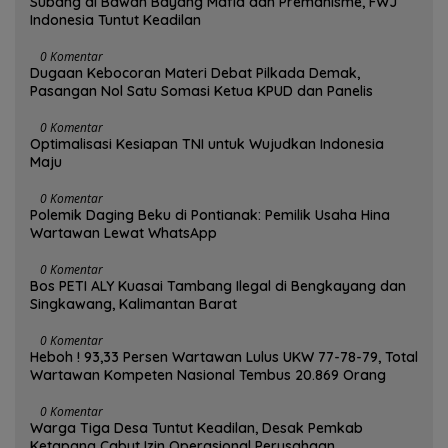
Subang di Bawah Bayang Mafia dan Premanisme, FWJ
Indonesia Tuntut Keadilan
0 Komentar
Dugaan Kebocoran Materi Debat Pilkada Demak,
Pasangan Nol Satu Somasi Ketua KPUD dan Panelis
0 Komentar
Optimalisasi Kesiapan TNI untuk Wujudkan Indonesia
Maju
0 Komentar
Polemik Daging Beku di Pontianak: Pemilik Usaha Hina
Wartawan Lewat WhatsApp
0 Komentar
Bos PETI ALY Kuasai Tambang Ilegal di Bengkayang dan
Singkawang, Kalimantan Barat
0 Komentar
Heboh ! 93,33 Persen Wartawan Lulus UKW 77-78-79, Total
Wartawan Kompeten Nasional Tembus 20.869 Orang
0 Komentar
Warga Tiga Desa Tuntut Keadilan, Desak Pemkab
Ketapang Cabut Izin Operasional Perusahaan