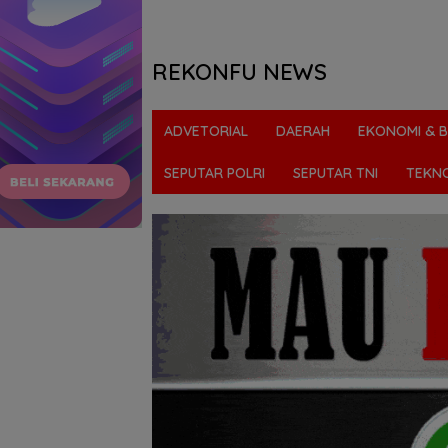
REKONFU NEWS
Tegas,
Berani
ADVETORIAL
DAERAH
EKONOMI & B
dan
Transparan
SEPUTAR POLRI
SEPUTAR TNI
TEKN