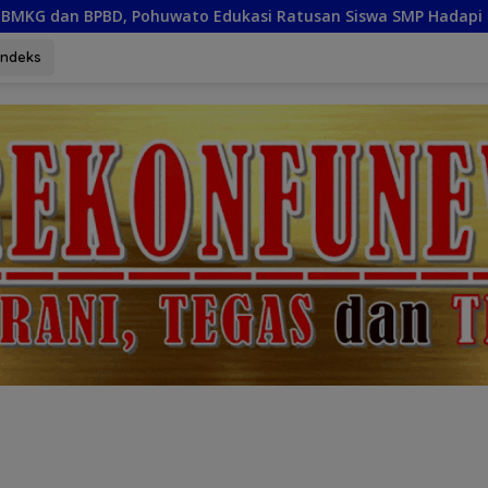
si Ratusan Siswa SMP Hadapi Potensi Bencana
Gelor
Indeks