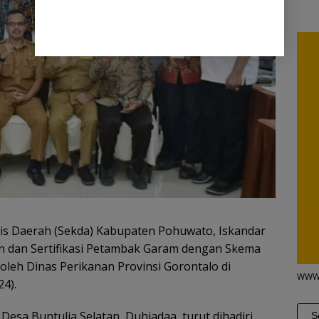
is Daerah (Sekda) Kabupaten Pohuwato, Iskandar
n dan Sertifikasi Petambak Garam dengan Skema
leh Dinas Perikanan Provinsi Gorontalo di
WWW
4).
Desa Buntulia Selatan, Duhiadaa, turut dihadiri