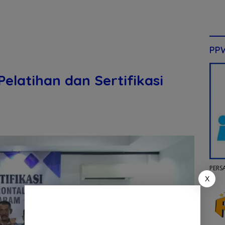
PP
elatihan dan Sertifikasi
PERS
X