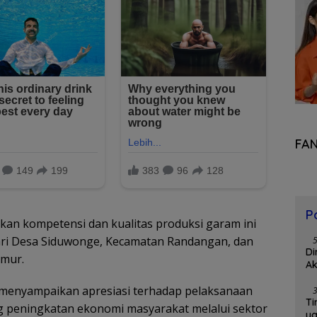
FA
P
kan kompetensi dan kualitas produksi garam ini
ari Desa Siduwonge, Kecamatan Randangan, dan
Di
imur.
Ak
menyampaikan apresiasi terhadap pelaksanaan
Ti
g peningkatan ekonomi masyarakat melalui sektor
y