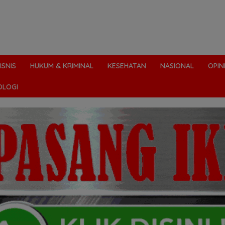
ISNIS
HUKUM & KRIMINAL
KESEHATAN
NASIONAL
OPIN
OLOGI