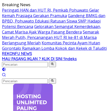
Langsung
Breaking News
ke
Peringati HAN dan HUT RI, Pemkab Pohuwato Gelar
konten
Kemah Prasiaga Gerakan Pramuka
Gandeng BMKG dan
BPBD, Pohuwato Edukasi Ratusan Siswa SMP Hadapi
Potensi Bencana
Gelorakan Semangat Kemerdekaan,
Camat Marisa Ajak Warga Pasang Bendera
Semarak
Merah Putih, Pencanangan HUT RI ke-81 di Marisa
Berlangsung Meriah
Komunitas Pecinta Ayam Hutan
Gorontalo Ramaikan Lomba Kokok dan Kekek di Taluditi
REKONFU NEWS
Tegas,
MAU PASANG IKLAN ? KLIK DI SINI !
Indeks
Berani
dan
Transparan