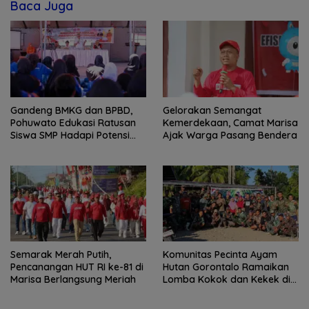
Baca Juga
Gandeng BMKG dan BPBD,
Gelorakan Semangat
Pohuwato Edukasi Ratusan
Kemerdekaan, Camat Marisa
Siswa SMP Hadapi Potensi
Ajak Warga Pasang Bendera
Bencana
Semarak Merah Putih,
Komunitas Pecinta Ayam
Pencanangan HUT RI ke-81 di
Hutan Gorontalo Ramaikan
Marisa Berlangsung Meriah
Lomba Kokok dan Kekek di
Taluditi