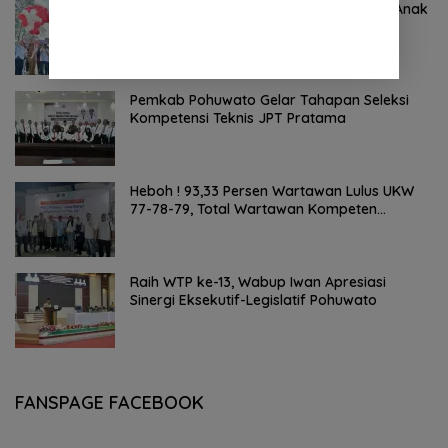
Bupati Pohuwato Buka Peringatan Hari Anak
Nasional Tahun 2026
Pemkab Pohuwato Gelar Tahapan Seleksi
Kompetensi Teknis JPT Pratama
Heboh ! 93,33 Persen Wartawan Lulus UKW
77-78-79, Total Wartawan Kompeten
Nasional Tembus 20.869 Orang
Raih WTP ke-13, Wabup Iwan Apresiasi
Sinergi Eksekutif-Legislatif Pohuwato
FANSPAGE FACEBOOK