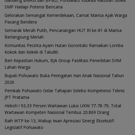
Gandeng BMKG dan BPBD, Pohuwato Edukasi Ratusan Siswa
SMP Hadapi Potensi Bencana
Gelorakan Semangat Kemerdekaan, Camat Marisa Ajak Warga
Pasang Bendera
Semarak Merah Putih, Pencanangan HUT RI ke-81 di Marisa
Berlangsung Meriah
Komunitas Pecinta Ayam Hutan Gorontalo Ramaikan Lomba
Kokok dan Kekek di Taluditi
Beri Kepastian Hukum, BJA Group Fasilitasi Penerbitan SHM
Lahan Warga
Bupati Pohuwato Buka Peringatan Hari Anak Nasional Tahun
2026
Pemkab Pohuwato Gelar Tahapan Seleksi Kompetensi Teknis
JPT Pratama
Heboh ! 93,33 Persen Wartawan Lulus UKW 77-78-79, Total
Wartawan Kompeten Nasional Tembus 20.869 Orang
Raih WTP ke-13, Wabup Iwan Apresiasi Sinergi Eksekutif-
Legislatif Pohuwato