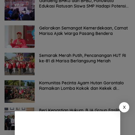
Gandeng BMKG dan BPBD, Pohuwato
Edukasi Ratusan Siswa SMP Hadapi Potensi
Bencana
Gelorakan Semangat Kemerdekaan, Camat
Marisa Ajak Warga Pasang Bendera
Semarak Merah Putih, Pencanangan HUT RI
ke-81 di Marisa Berlangsung Meriah
Komunitas Pecinta Ayam Hutan Gorontalo
Ramaikan Lomba Kokok dan Kekek di
Taluditi
X
Beri Kepastian Hukum, BJA Group Fasilitasi
Penerbitan SHM Lahan Warga