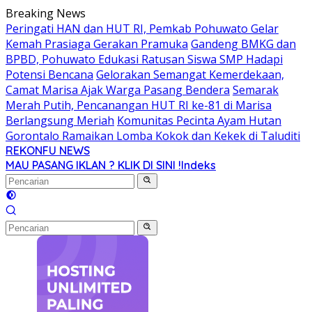
Langsung
Breaking News
ke
Peringati HAN dan HUT RI, Pemkab Pohuwato Gelar
konten
Kemah Prasiaga Gerakan Pramuka
Gandeng BMKG dan
BPBD, Pohuwato Edukasi Ratusan Siswa SMP Hadapi
Potensi Bencana
Gelorakan Semangat Kemerdekaan,
Camat Marisa Ajak Warga Pasang Bendera
Semarak
Merah Putih, Pencanangan HUT RI ke-81 di Marisa
Berlangsung Meriah
Komunitas Pecinta Ayam Hutan
Gorontalo Ramaikan Lomba Kokok dan Kekek di Taluditi
REKONFU NEWS
Tegas,
MAU PASANG IKLAN ? KLIK DI SINI !
Indeks
Berani
dan
Transparan