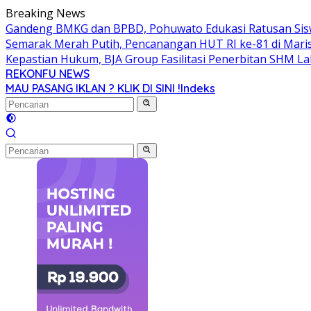
Langsung
Breaking News
ke
Gandeng BMKG dan BPBD, Pohuwato Edukasi Ratusan Sis
konten
Semarak Merah Putih, Pencanangan HUT RI ke-81 di Mari
Kepastian Hukum, BJA Group Fasilitasi Penerbitan SHM L
REKONFU NEWS
Tegas,
MAU PASANG IKLAN ? KLIK DI SINI !
Indeks
Berani
dan
Transparan