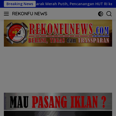
Langsung
ah Putih, Pencanangan HUT RI ke-81 di Marisa Berlangsung Me
Breaking News
ke
REKONFU NEWS
konten
Tegas,
Berani
dan
Transparan