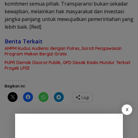
komitmen semua pihak. Transparansi bukan sekadar
kewajiban, melainkan hak masyarakat dan investasi
jangka panjang untuk mewujudkan pemerintahan yang
lebih baik. [Red]
Berita Terkait
AMPM Kudus Audiensi dengan Polres, Soroti Pengawasan
Program Makan Bergizi Gratis
PUPR Demak Disorot Publik, GPD Desak Kadis Mundur Terkait
Proyek LPSE
Bagikan ini:
Lagi
X
BERITA TERBARU YANG DISARANKAN !