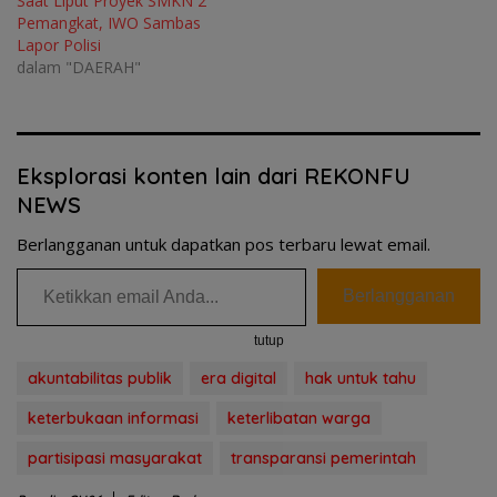
Saat Liput Proyek SMKN 2
Pemangkat, IWO Sambas
Lapor Polisi
dalam "DAERAH"
Eksplorasi konten lain dari REKONFU
NEWS
Berlangganan untuk dapatkan pos terbaru lewat email.
Ketikkan email Anda...
Berlangganan
tutup
akuntabilitas publik
era digital
hak untuk tahu
keterbukaan informasi
keterlibatan warga
partisipasi masyarakat
transparansi pemerintah