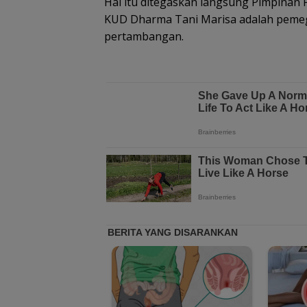
Hal itu ditegaskan langsung Pimpinan P
KUD Dharma Tani Marisa adalah pemeg
pertambangan.