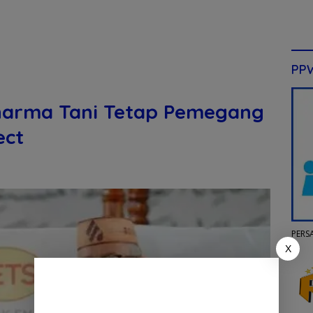
PP
Dharma Tani Tetap Pemegang
ect
PERS
X