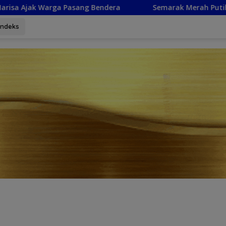
era
Semarak Merah Putih, Pencanangan HUT RI ke-81 d
Indeks