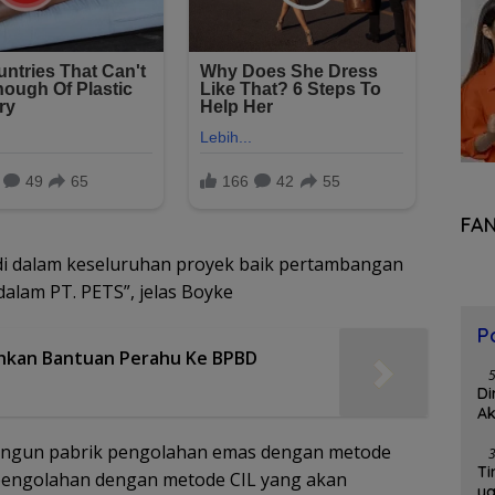
FA
i dalam keseluruhan proyek baik pertambangan
dalam PT. PETS”, jelas Boyke
P
ahkan Bantuan Perahu Ke BPBD
Di
Ak
angun pabrik pengolahan emas dengan metode
Ti
 pengolahan dengan metode CIL yang akan
y