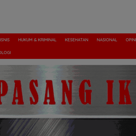
ISNIS
HUKUM & KRIMINAL
KESEHATAN
NASIONAL
OPIN
OLOGI