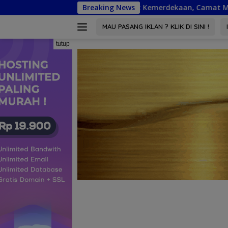
Langsung
Semangat Kemerdekaan, Camat Marisa Ajak Warga Pasang Bend
Breaking News
ke
konten
MAU PASANG IKLAN ? KLIK DI SINI !
tutup