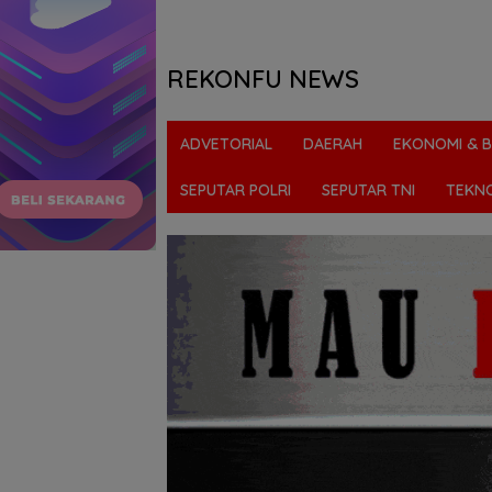
REKONFU NEWS
Tegas,
Berani
ADVETORIAL
DAERAH
EKONOMI & B
dan
Transparan
SEPUTAR POLRI
SEPUTAR TNI
TEKN