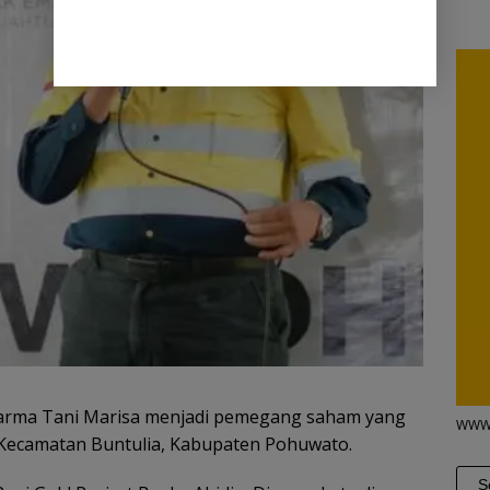
rma Tani Marisa menjadi pemegang saham yang
WWW
 Kecamatan Buntulia, Kabupaten Pohuwato.