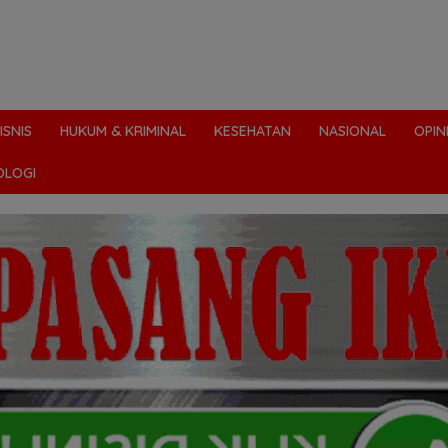
ISNIS
HUKUM & KRIMINAL
KESEHATAN
NASIONAL
OPIN
OLOGI