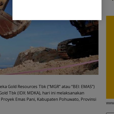
ka Gold Resources Tbk (“MGR” atau “BEI: EMAS”)
ld Tbk (IDX: MDKA), hari ini melaksanakan
i Proyek Emas Pani, Kabupaten Pohuwato, Provinsi
WWW