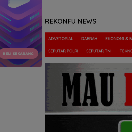
REKONFU NEWS
Tegas,
Berani
ADVETORIAL
DAERAH
EKONOMI & B
dan
Transparan
SEPUTAR POLRI
SEPUTAR TNI
TEKN