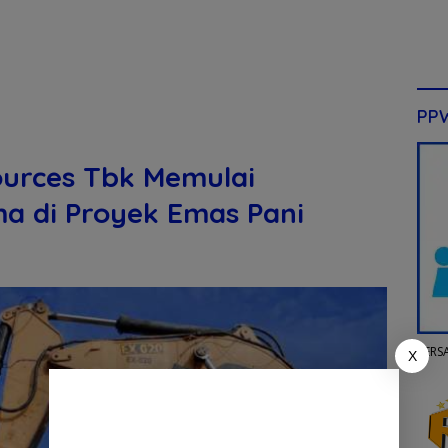
PP
ources Tbk Memulai
 di Proyek Emas Pani
PERS
X