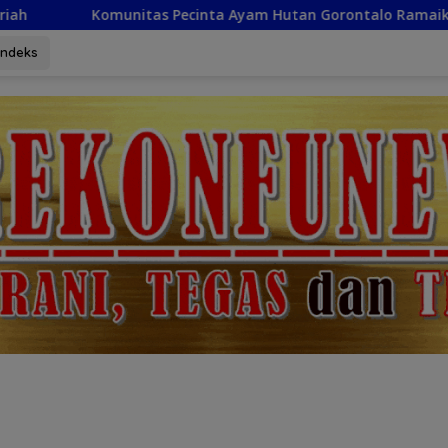
ta Ayam Hutan Gorontalo Ramaikan Lomba Kokok dan Kekek di 
Indeks