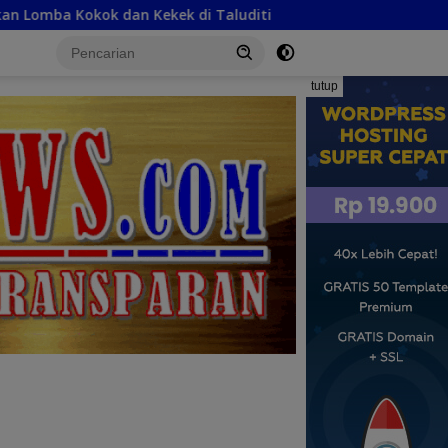
Taluditi
Beri Kepastian Hukum, BJA Group Fasilitasi 
tutup