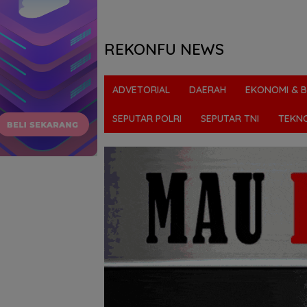
REKONFU NEWS
Tegas,
Berani
ADVETORIAL
DAERAH
EKONOMI & B
dan
Transparan
SEPUTAR POLRI
SEPUTAR TNI
TEKN