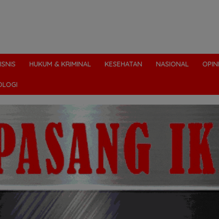
ISNIS
HUKUM & KRIMINAL
KESEHATAN
NASIONAL
OPIN
OLOGI