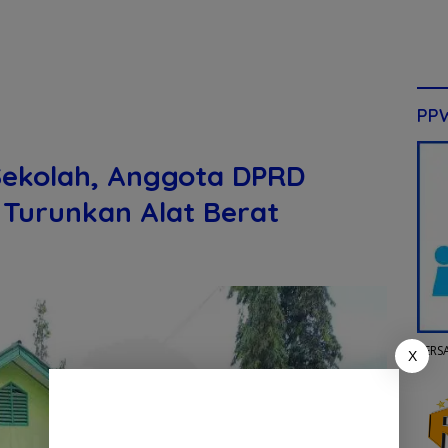
PP
 Sekolah, Anggota DPRD
 Turunkan Alat Berat
PERS
X