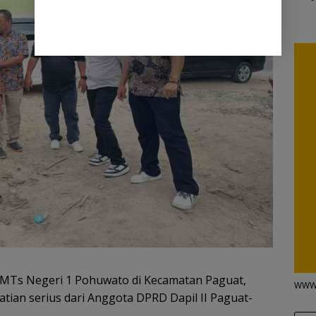
 MTs Negeri 1 Pohuwato di Kecamatan Paguat,
WWW
tian serius dari Anggota DPRD Dapil II Paguat-