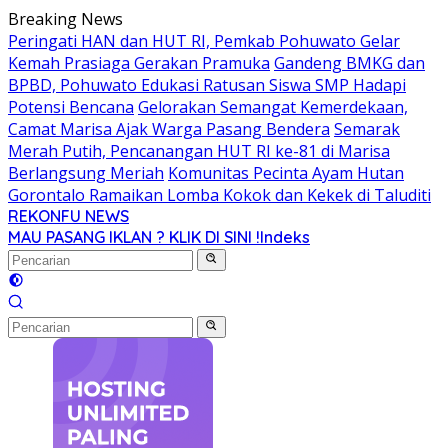
Langsung
Breaking News
ke
Peringati HAN dan HUT RI, Pemkab Pohuwato Gelar
konten
Kemah Prasiaga Gerakan Pramuka
Gandeng BMKG dan
BPBD, Pohuwato Edukasi Ratusan Siswa SMP Hadapi
Potensi Bencana
Gelorakan Semangat Kemerdekaan,
Camat Marisa Ajak Warga Pasang Bendera
Semarak
Merah Putih, Pencanangan HUT RI ke-81 di Marisa
Berlangsung Meriah
Komunitas Pecinta Ayam Hutan
Gorontalo Ramaikan Lomba Kokok dan Kekek di Taluditi
REKONFU NEWS
Tegas,
MAU PASANG IKLAN ? KLIK DI SINI !
Indeks
Berani
dan
Transparan