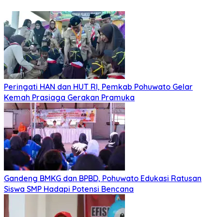
Peringati HAN dan HUT RI, Pemkab Pohuwato Gelar
Kemah Prasiaga Gerakan Pramuka
Gandeng BMKG dan BPBD, Pohuwato Edukasi Ratusan
Siswa SMP Hadapi Potensi Bencana