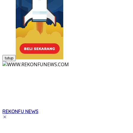
tutup
REKONFU NEWS
Tegas,
Berani
dan