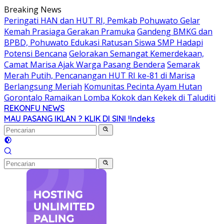
Langsung
Breaking News
ke
Peringati HAN dan HUT RI, Pemkab Pohuwato Gelar
konten
Kemah Prasiaga Gerakan Pramuka
Gandeng BMKG dan
BPBD, Pohuwato Edukasi Ratusan Siswa SMP Hadapi
Potensi Bencana
Gelorakan Semangat Kemerdekaan,
Camat Marisa Ajak Warga Pasang Bendera
Semarak
Merah Putih, Pencanangan HUT RI ke-81 di Marisa
Berlangsung Meriah
Komunitas Pecinta Ayam Hutan
Gorontalo Ramaikan Lomba Kokok dan Kekek di Taluditi
REKONFU NEWS
Tegas,
MAU PASANG IKLAN ? KLIK DI SINI !
Indeks
Berani
dan
Transparan