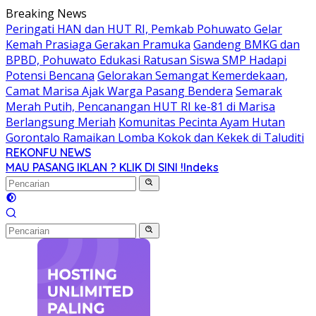
Langsung
Breaking News
ke
Peringati HAN dan HUT RI, Pemkab Pohuwato Gelar
konten
Kemah Prasiaga Gerakan Pramuka
Gandeng BMKG dan
BPBD, Pohuwato Edukasi Ratusan Siswa SMP Hadapi
Potensi Bencana
Gelorakan Semangat Kemerdekaan,
Camat Marisa Ajak Warga Pasang Bendera
Semarak
Merah Putih, Pencanangan HUT RI ke-81 di Marisa
Berlangsung Meriah
Komunitas Pecinta Ayam Hutan
Gorontalo Ramaikan Lomba Kokok dan Kekek di Taluditi
REKONFU NEWS
Tegas,
MAU PASANG IKLAN ? KLIK DI SINI !
Indeks
Berani
dan
Transparan