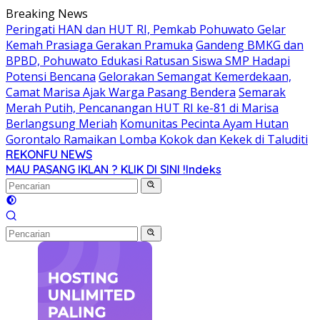
Langsung
Breaking News
ke
Peringati HAN dan HUT RI, Pemkab Pohuwato Gelar
konten
Kemah Prasiaga Gerakan Pramuka
Gandeng BMKG dan
BPBD, Pohuwato Edukasi Ratusan Siswa SMP Hadapi
Potensi Bencana
Gelorakan Semangat Kemerdekaan,
Camat Marisa Ajak Warga Pasang Bendera
Semarak
Merah Putih, Pencanangan HUT RI ke-81 di Marisa
Berlangsung Meriah
Komunitas Pecinta Ayam Hutan
Gorontalo Ramaikan Lomba Kokok dan Kekek di Taluditi
REKONFU NEWS
Tegas,
MAU PASANG IKLAN ? KLIK DI SINI !
Indeks
Berani
dan
Transparan