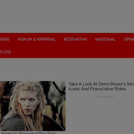
ISNIS
HUKUM & KRIMINAL
KESEHATAN
NASIONAL
OPIN
OLOGI