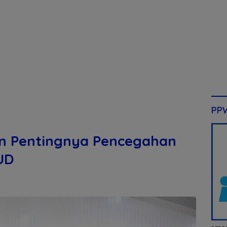
PP
an Pentingnya Pencegahan
UD