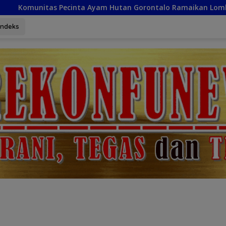
am Hutan Gorontalo Ramaikan Lomba Kokok dan Kekek di Talu
Indeks