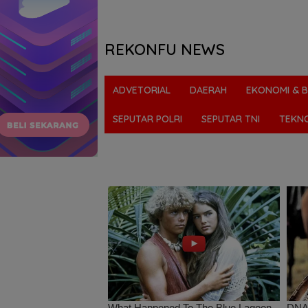
REKONFU NEWS
Tegas,
Berani
ADVETORIAL
DAERAH
EKONOMI & B
dan
Transparan
SEPUTAR POLRI
SEPUTAR TNI
TEKN