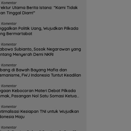
5 Komentar
rektur Utama Berita Istana: “Kami Tidak
an Tinggal Diam!”
3 Komentar
nggalkan Politik Uang, Wujudkan Pilkada
ang Bermartabat
0 Komentar
abowo Subianto, Sosok Negarawan yang
ntang Menyerah Demi NKRI
0 Komentar
bang di Bawah Bayang Mafia dan
emanisme, FWJ Indonesia Tuntut Keadilan
0 Komentar
gaan Kebocoran Materi Debat Pilkada
mak, Pasangan Nol Satu Somasi Ketua
UD dan Panelis
0 Komentar
timalisasi Kesiapan TNI untuk Wujudkan
donesia Maju
0 Komentar