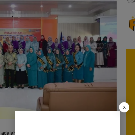
PERS
X
 adalah kondisi gagal tumbuh pada anak balita