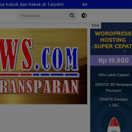
diti
Beri Kepastian Hukum, BJA Group Fasilitasi Pener
tutup