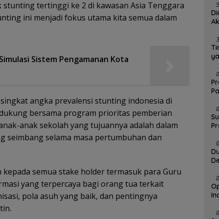
tunting tertinggi ke 2 di kawasan Asia Tenggara
Di
unting ini menjadi fokus utama kita semua dalam
Ak
Ti
y
n Simulasi Sistem Pengamanan Kota
Pr
Pa
ngkat angka prevalensi stunting indonesia di
 dukung bersama program prioritas pemberian
Su
 anak-anak sekolah yang tujuannya adalah dalam
Pr
ng seimbang selama masa pertumbuhan dan
Du
De
KP
an kepada semua stake holder termasuk para Guru
masi yang terpercaya bagi orang tua terkait
Op
In
isasi, pola asuh yang baik, dan pentingnya
in.