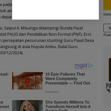
ma pada 1000 hari pertama kehidupan (HPK).
isik anak, tetapi juga pada perkembangan otak,
WWW
a depan mereka.
, Saipul A. Mbuinga didampingi Bunda Paud
bid PAUD dan Pendidikan Non Formal (PNF), Erni
Pow
n percepatan penurunan stunting Guru Paud Desa
angsung di aula Huyula Ambu, Balai Guru
(03/12/2024).