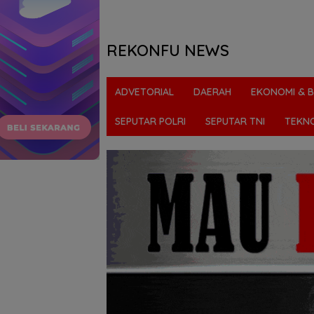
REKONFU NEWS
Tegas,
Berani
ADVETORIAL
DAERAH
EKONOMI & B
dan
Transparan
SEPUTAR POLRI
SEPUTAR TNI
TEKN