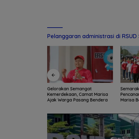
Pelanggaran administrasi di RSUD 
Semangat
Semarak Merah Putih,
Komunita
n, Camat Marisa
Pencanangan HUT RI ke-81 di
Goronta
 Pasang Bendera
Marisa Berlangsung Meriah
Kokok da