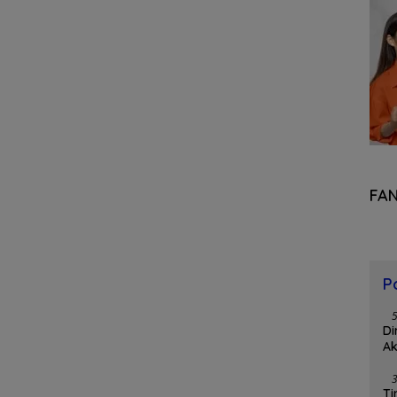
FA
P
Di
Ak
Ti