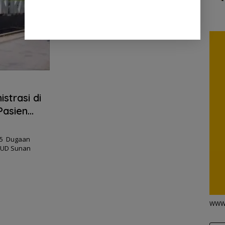
strasi di
Pasien
25 Dugaan
RSUD Sunan
WWW