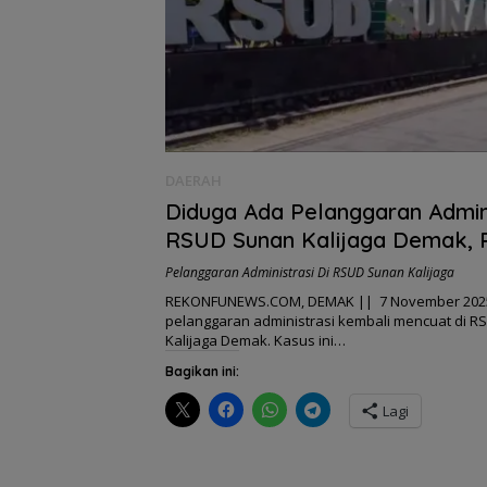
DAERAH
Diduga Ada Pelanggaran Admini
RSUD Sunan Kalijaga Demak, 
Merasa Dirugikan!
Pelanggaran Administrasi Di RSUD Sunan Kalijaga
REKONFUNEWS.COM, DEMAK || 7 November 20
pelanggaran administrasi kembali mencuat di 
Kalijaga Demak. Kasus ini…
Bagikan ini:
Lagi