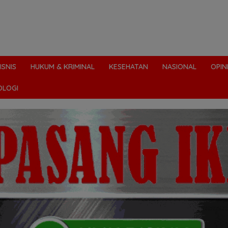
ISNIS
HUKUM & KRIMINAL
KESEHATAN
NASIONAL
OPIN
OLOGI