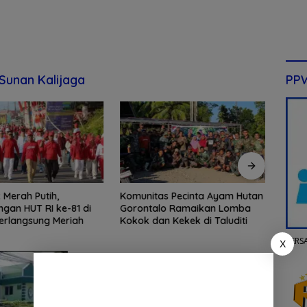
Sunan Kalijaga
PP
s Pecinta Ayam Hutan
Beri Kepastian Hukum, BJA
Bupa
lo Ramaikan Lomba
Group Fasilitasi Penerbitan SHM
Perin
n Kekek di Taluditi
Lahan Warga
Tahu
PERS
X