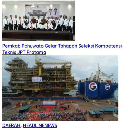
Pemkab Pohuwato Gelar Tahapan Seleksi Kompetensi
Teknis JPT Pratama
DAERAH
,
HEADLINENEWS