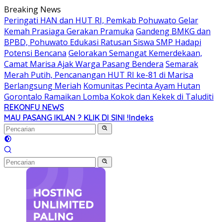
Langsung
Breaking News
ke
Peringati HAN dan HUT RI, Pemkab Pohuwato Gelar
konten
Kemah Prasiaga Gerakan Pramuka
Gandeng BMKG dan
BPBD, Pohuwato Edukasi Ratusan Siswa SMP Hadapi
Potensi Bencana
Gelorakan Semangat Kemerdekaan,
Camat Marisa Ajak Warga Pasang Bendera
Semarak
Merah Putih, Pencanangan HUT RI ke-81 di Marisa
Berlangsung Meriah
Komunitas Pecinta Ayam Hutan
Gorontalo Ramaikan Lomba Kokok dan Kekek di Taluditi
REKONFU NEWS
Tegas,
MAU PASANG IKLAN ? KLIK DI SINI !
Indeks
Berani
dan
Transparan