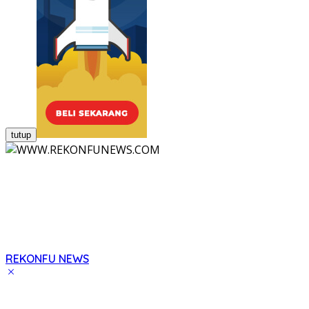
tutup
REKONFU NEWS
Tegas,
Berani
dan