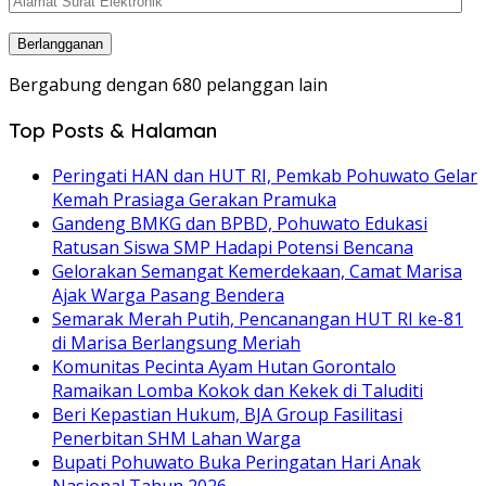
Surat
Elektronik
Berlangganan
Bergabung dengan 680 pelanggan lain
Top Posts & Halaman
Peringati HAN dan HUT RI, Pemkab Pohuwato Gelar
Kemah Prasiaga Gerakan Pramuka
Gandeng BMKG dan BPBD, Pohuwato Edukasi
Ratusan Siswa SMP Hadapi Potensi Bencana
Gelorakan Semangat Kemerdekaan, Camat Marisa
Ajak Warga Pasang Bendera
Semarak Merah Putih, Pencanangan HUT RI ke-81
di Marisa Berlangsung Meriah
Komunitas Pecinta Ayam Hutan Gorontalo
Ramaikan Lomba Kokok dan Kekek di Taluditi
Beri Kepastian Hukum, BJA Group Fasilitasi
Penerbitan SHM Lahan Warga
Bupati Pohuwato Buka Peringatan Hari Anak
Nasional Tahun 2026