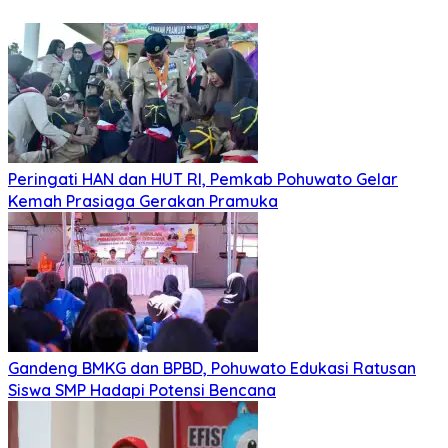
Peringati HAN dan HUT RI, Pemkab Pohuwato Gelar
Kemah Prasiaga Gerakan Pramuka
Gandeng BMKG dan BPBD, Pohuwato Edukasi Ratusan
Siswa SMP Hadapi Potensi Bencana