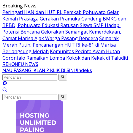
Langsung
Breaking News
ke
Peringati HAN dan HUT RI, Pemkab Pohuwato Gelar
konten
Kemah Prasiaga Gerakan Pramuka
Gandeng BMKG dan
BPBD, Pohuwato Edukasi Ratusan Siswa SMP Hadapi
Potensi Bencana
Gelorakan Semangat Kemerdekaan,
Camat Marisa Ajak Warga Pasang Bendera
Semarak
Merah Putih, Pencanangan HUT RI ke-81 di Marisa
Berlangsung Meriah
Komunitas Pecinta Ayam Hutan
Gorontalo Ramaikan Lomba Kokok dan Kekek di Taluditi
REKONFU NEWS
Tegas,
MAU PASANG IKLAN ? KLIK DI SINI !
Indeks
Berani
dan
Transparan