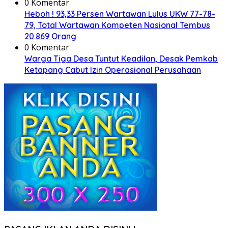
0 Komentar
Heboh ! 93,33 Persen Wartawan Lulus UKW 77-78-
79, Total Wartawan Kompeten Nasional Tembus
20.869 Orang
0 Komentar
Warga Tiga Desa Tuntut Keadilan, Desak Pemkab
Ketapang Cabut Izin Operasional Perusahaan