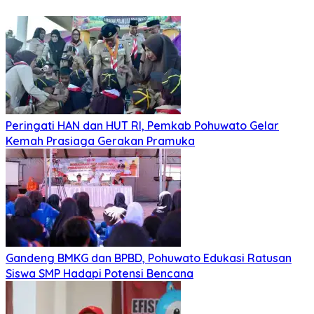
Peringati HAN dan HUT RI, Pemkab Pohuwato Gelar
Kemah Prasiaga Gerakan Pramuka
Gandeng BMKG dan BPBD, Pohuwato Edukasi Ratusan
Siswa SMP Hadapi Potensi Bencana