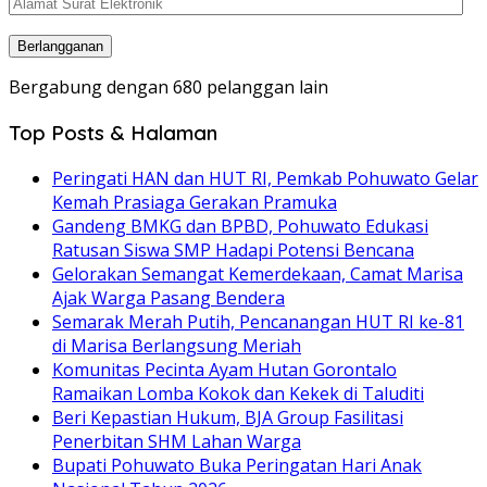
Alamat
Surat
Elektronik
Berlangganan
Bergabung dengan 680 pelanggan lain
Top Posts & Halaman
Peringati HAN dan HUT RI, Pemkab Pohuwato Gelar
Kemah Prasiaga Gerakan Pramuka
Gandeng BMKG dan BPBD, Pohuwato Edukasi
Ratusan Siswa SMP Hadapi Potensi Bencana
Gelorakan Semangat Kemerdekaan, Camat Marisa
Ajak Warga Pasang Bendera
Semarak Merah Putih, Pencanangan HUT RI ke-81
di Marisa Berlangsung Meriah
Komunitas Pecinta Ayam Hutan Gorontalo
Ramaikan Lomba Kokok dan Kekek di Taluditi
Beri Kepastian Hukum, BJA Group Fasilitasi
Penerbitan SHM Lahan Warga
Bupati Pohuwato Buka Peringatan Hari Anak