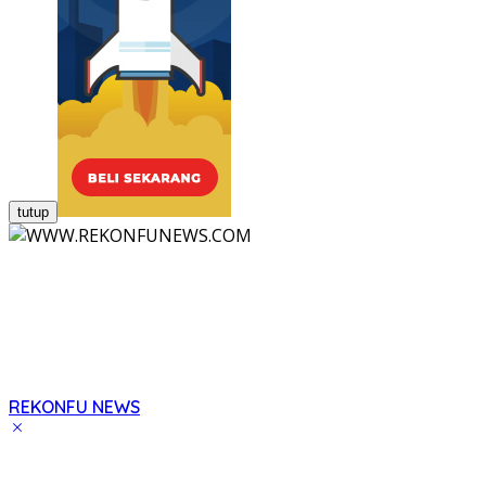
tutup
REKONFU NEWS
Tegas,
Berani
dan