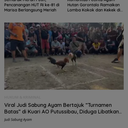
Pencanangan HUT RI ke-81 di
Hutan Gorontalo Ramaikan
Marisa Berlangsung Meriah
Lomba Kokok dan Kekek di
Taluditi
HUKUM & KRIMINAL
Viral Judi Sabung Ayam Bertajuk “Turnamen
Batas” di Kuari AO Putussibau, Diduga Libatkan
Taruhan Puluhan Juta Rupiah
Judi Sabung Ayam