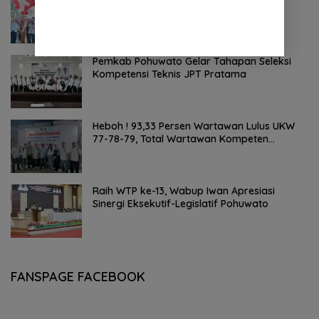
Nasional Tahun 2026
Pemkab Pohuwato Gelar Tahapan Seleksi
Kompetensi Teknis JPT Pratama
Heboh ! 93,33 Persen Wartawan Lulus UKW
77-78-79, Total Wartawan Kompeten
Nasional Tembus 20.869 Orang
Raih WTP ke-13, Wabup Iwan Apresiasi
Sinergi Eksekutif-Legislatif Pohuwato
FANSPAGE FACEBOOK