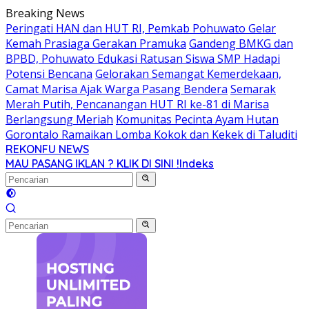
Langsung
Breaking News
ke
Peringati HAN dan HUT RI, Pemkab Pohuwato Gelar
konten
Kemah Prasiaga Gerakan Pramuka
Gandeng BMKG dan
BPBD, Pohuwato Edukasi Ratusan Siswa SMP Hadapi
Potensi Bencana
Gelorakan Semangat Kemerdekaan,
Camat Marisa Ajak Warga Pasang Bendera
Semarak
Merah Putih, Pencanangan HUT RI ke-81 di Marisa
Berlangsung Meriah
Komunitas Pecinta Ayam Hutan
Gorontalo Ramaikan Lomba Kokok dan Kekek di Taluditi
REKONFU NEWS
Tegas,
MAU PASANG IKLAN ? KLIK DI SINI !
Indeks
Berani
dan
Transparan