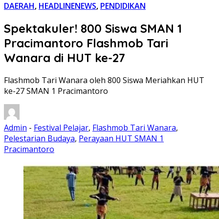
DAERAH
,
HEADLINENEWS
,
PENDIDIKAN
Spektakuler! 800 Siswa SMAN 1
Pracimantoro Flashmob Tari
Wanara di HUT ke-27
Flashmob Tari Wanara oleh 800 Siswa Meriahkan HUT
ke-27 SMAN 1 Pracimantoro
Admin
-
Festival Pelajar
,
Flashmob Tari Wanara
,
Pelestarian Budaya
,
Perayaan HUT SMAN 1
Pracimantoro