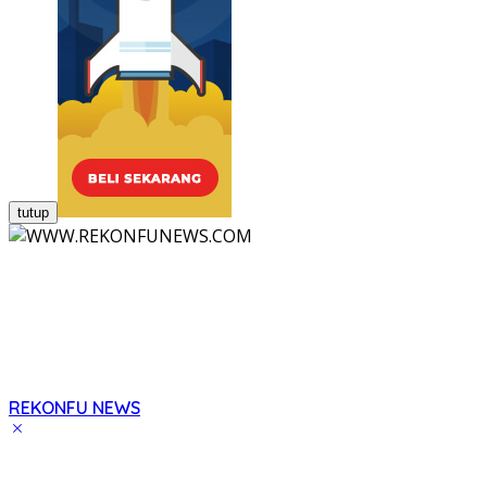
tutup
REKONFU NEWS
Tegas,
Berani
dan