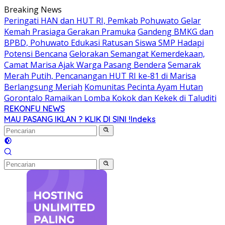
Langsung
Breaking News
ke
Peringati HAN dan HUT RI, Pemkab Pohuwato Gelar
konten
Kemah Prasiaga Gerakan Pramuka
Gandeng BMKG dan
BPBD, Pohuwato Edukasi Ratusan Siswa SMP Hadapi
Potensi Bencana
Gelorakan Semangat Kemerdekaan,
Camat Marisa Ajak Warga Pasang Bendera
Semarak
Merah Putih, Pencanangan HUT RI ke-81 di Marisa
Berlangsung Meriah
Komunitas Pecinta Ayam Hutan
Gorontalo Ramaikan Lomba Kokok dan Kekek di Taluditi
REKONFU NEWS
Tegas,
MAU PASANG IKLAN ? KLIK DI SINI !
Indeks
Berani
dan
Transparan