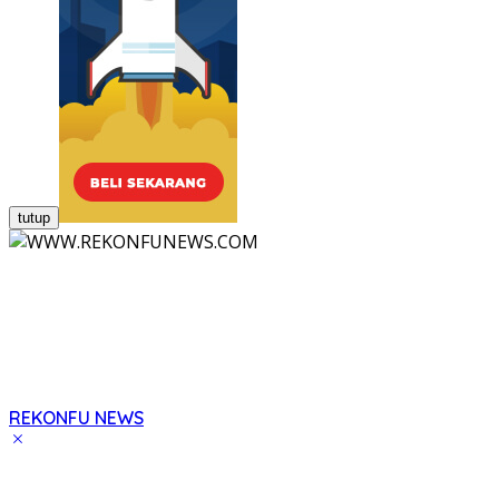
tutup
REKONFU NEWS
Tegas,
Berani
dan