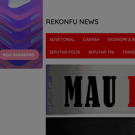
REKONFU NEWS
Tegas,
Berani
ADVETORIAL
DAERAH
EKONOMI & B
dan
Transparan
SEPUTAR POLRI
SEPUTAR TNI
TEKN