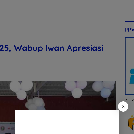
PP
25, Wabup Iwan Apresiasi
PERS
X