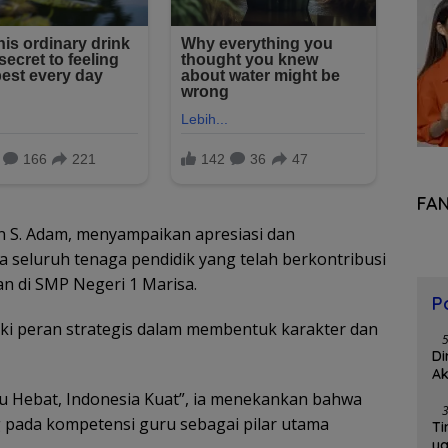
FA
n S. Adam, menyampaikan apresiasi dan
 seluruh tenaga pendidik yang telah berkontribusi
 di SMP Negeri 1 Marisa.
P
i peran strategis dalam membentuk karakter dan
Di
Ak
ru Hebat, Indonesia Kuat”, ia menekankan bahwa
g pada kompetensi guru sebagai pilar utama
Ti
y