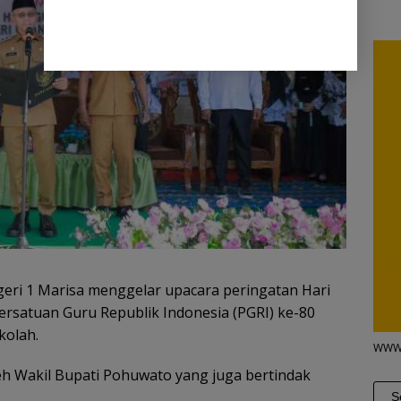
ri 1 Marisa menggelar upacara peringatan Hari
rsatuan Guru Republik Indonesia (PGRI) ke-80
kolah.
WWW
leh Wakil Bupati Pohuwato yang juga bertindak