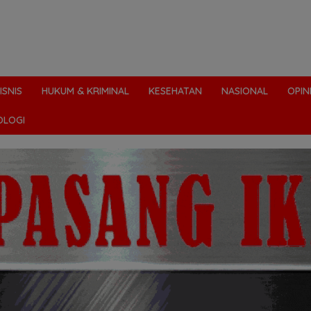
ISNIS
HUKUM & KRIMINAL
KESEHATAN
NASIONAL
OPIN
OLOGI