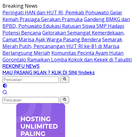
Langsung
Breaking News
ke
Peringati HAN dan HUT RI, Pemkab Pohuwato Gelar
konten
Kemah Prasiaga Gerakan Pramuka
Gandeng BMKG dan
BPBD, Pohuwato Edukasi Ratusan Siswa SMP Hadapi
Potensi Bencana
Gelorakan Semangat Kemerdekaan,
Camat Marisa Ajak Warga Pasang Bendera
Semarak
Merah Putih, Pencanangan HUT RI ke-81 di Marisa
Berlangsung Meriah
Komunitas Pecinta Ayam Hutan
Gorontalo Ramaikan Lomba Kokok dan Kekek di Taluditi
REKONFU NEWS
Tegas,
MAU PASANG IKLAN ? KLIK DI SINI !
Indeks
Berani
dan
Transparan