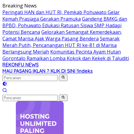
Langsung
Breaking News
ke
Peringati HAN dan HUT RI, Pemkab Pohuwato Gelar
konten
Kemah Prasiaga Gerakan Pramuka
Gandeng BMKG dan
BPBD, Pohuwato Edukasi Ratusan Siswa SMP Hadapi
Potensi Bencana
Gelorakan Semangat Kemerdekaan,
Camat Marisa Ajak Warga Pasang Bendera
Semarak
Merah Putih, Pencanangan HUT RI ke-81 di Marisa
Berlangsung Meriah
Komunitas Pecinta Ayam Hutan
Gorontalo Ramaikan Lomba Kokok dan Kekek di Taluditi
REKONFU NEWS
Tegas,
MAU PASANG IKLAN ? KLIK DI SINI !
Indeks
Berani
dan
Transparan