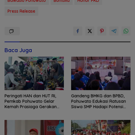
Bawaslu Pohuwato
Buntulia
Honor PKD
Press Release
Baca Juga
Peringati HAN dan HUT RI,
Gandeng BMKG dan BPBD,
Pemkab Pohuwato Gelar
Pohuwato Edukasi Ratusan
Kemah Prasiaga Gerakan
Siswa SMP Hadapi Potensi
Pramuka
Bencana