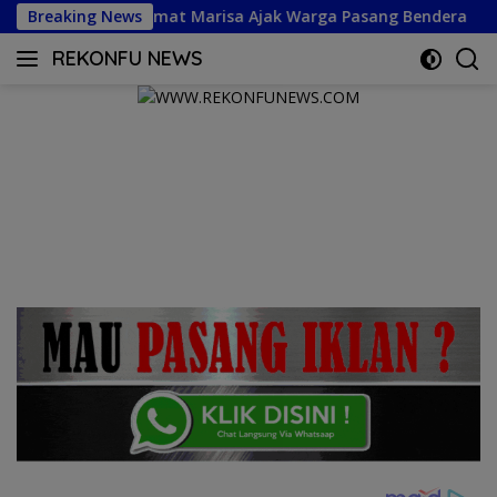
Langsung
sa Ajak Warga Pasang Bendera
Breaking News
Semarak Merah Putih, 
ke
REKONFU NEWS
konten
Tegas,
Berani
dan
Transparan