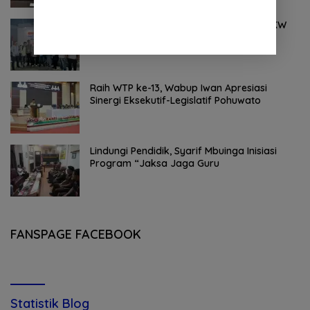
Heboh ! 93,33 Persen Wartawan Lulus UKW
77-78-79, Total Wartawan Kompeten
Nasional Tembus 20.869 Orang
Raih WTP ke-13, Wabup Iwan Apresiasi
Sinergi Eksekutif-Legislatif Pohuwato
Lindungi Pendidik, Syarif Mbuinga Inisiasi
Program “Jaksa Jaga Guru
FANSPAGE FACEBOOK
Statistik Blog