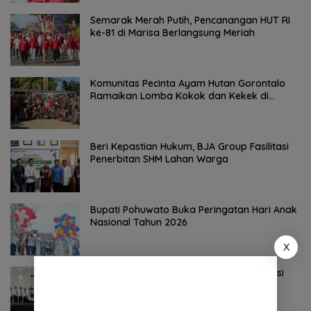
Semarak Merah Putih, Pencanangan HUT RI
ke-81 di Marisa Berlangsung Meriah
Komunitas Pecinta Ayam Hutan Gorontalo
Ramaikan Lomba Kokok dan Kekek di
Taluditi
Beri Kepastian Hukum, BJA Group Fasilitasi
Penerbitan SHM Lahan Warga
Bupati Pohuwato Buka Peringatan Hari Anak
Nasional Tahun 2026
X
Pemkab Pohuwato Gelar Tahapan Seleksi
Kompetensi Teknis JPT Pratama