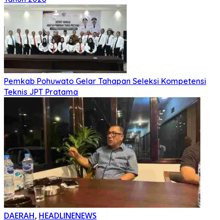
Pemkab Pohuwato Gelar Tahapan Seleksi Kompetensi
Teknis JPT Pratama
DAERAH
,
HEADLINENEWS