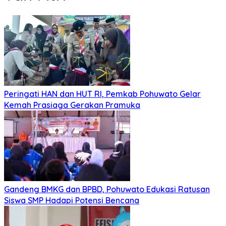
Peringati HAN dan HUT RI, Pemkab Pohuwato Gelar
Kemah Prasiaga Gerakan Pramuka
Gandeng BMKG dan BPBD, Pohuwato Edukasi Ratusan
Siswa SMP Hadapi Potensi Bencana