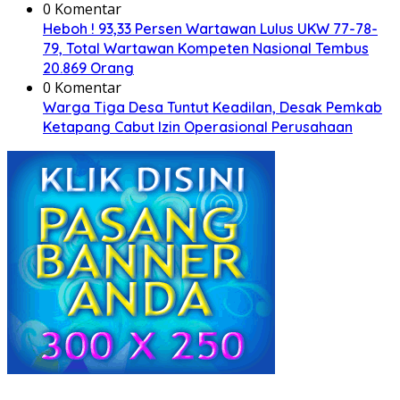
0 Komentar
Heboh ! 93,33 Persen Wartawan Lulus UKW 77-78-
79, Total Wartawan Kompeten Nasional Tembus
20.869 Orang
0 Komentar
Warga Tiga Desa Tuntut Keadilan, Desak Pemkab
Ketapang Cabut Izin Operasional Perusahaan