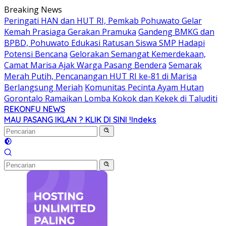
Langsung
Breaking News
ke
Peringati HAN dan HUT RI, Pemkab Pohuwato Gelar
konten
Kemah Prasiaga Gerakan Pramuka
Gandeng BMKG dan
BPBD, Pohuwato Edukasi Ratusan Siswa SMP Hadapi
Potensi Bencana
Gelorakan Semangat Kemerdekaan,
Camat Marisa Ajak Warga Pasang Bendera
Semarak
Merah Putih, Pencanangan HUT RI ke-81 di Marisa
Berlangsung Meriah
Komunitas Pecinta Ayam Hutan
Gorontalo Ramaikan Lomba Kokok dan Kekek di Taluditi
REKONFU NEWS
Tegas,
MAU PASANG IKLAN ? KLIK DI SINI !
Indeks
Berani
dan
Transparan