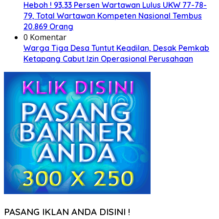
Heboh ! 93,33 Persen Wartawan Lulus UKW 77-78-
79, Total Wartawan Kompeten Nasional Tembus
20.869 Orang
0 Komentar
Warga Tiga Desa Tuntut Keadilan, Desak Pemkab
Ketapang Cabut Izin Operasional Perusahaan
PASANG IKLAN ANDA DISINI !