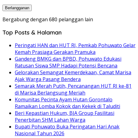
Surat
Elektronik
Berlangganan
Bergabung dengan 680 pelanggan lain
Top Posts & Halaman
Peringati HAN dan HUT RI, Pemkab Pohuwato Gelar
Kemah Prasiaga Gerakan Pramuka
Gandeng BMKG dan BPBD, Pohuwato Edukasi
Ratusan Siswa SMP Hadapi Potensi Bencana
Gelorakan Semangat Kemerdekaan, Camat Marisa
Ajak Warga Pasang Bendera
Semarak Merah Putih, Pencanangan HUT RI ke-81
di Marisa Berlangsung Meriah
Komunitas Pecinta Ayam Hutan Gorontalo
Ramaikan Lomba Kokok dan Kekek di Taluditi
Beri Kepastian Hukum, BJA Group Fasilitasi
Penerbitan SHM Lahan Warga
Bupati Pohuwato Buka Peringatan Hari Anak
Nasional Tahun 2026