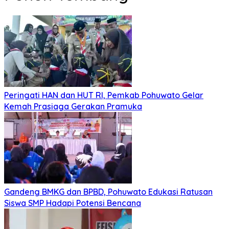
Peringati HAN dan HUT RI, Pemkab Pohuwato Gelar
Kemah Prasiaga Gerakan Pramuka
Gandeng BMKG dan BPBD, Pohuwato Edukasi Ratusan
Siswa SMP Hadapi Potensi Bencana