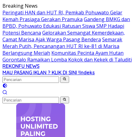
Langsung
Breaking News
ke
Peringati HAN dan HUT RI, Pemkab Pohuwato Gelar
konten
Kemah Prasiaga Gerakan Pramuka
Gandeng BMKG dan
BPBD, Pohuwato Edukasi Ratusan Siswa SMP Hadapi
Potensi Bencana
Gelorakan Semangat Kemerdekaan,
Camat Marisa Ajak Warga Pasang Bendera
Semarak
Merah Putih, Pencanangan HUT RI ke-81 di Marisa
Berlangsung Meriah
Komunitas Pecinta Ayam Hutan
Gorontalo Ramaikan Lomba Kokok dan Kekek di Taluditi
REKONFU NEWS
Tegas,
MAU PASANG IKLAN ? KLIK DI SINI !
Indeks
Berani
dan
Transparan