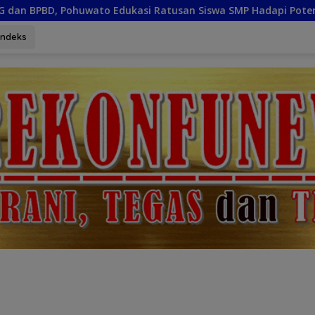
asi Ratusan Siswa SMP Hadapi Potensi Bencana
Gelor
Indeks