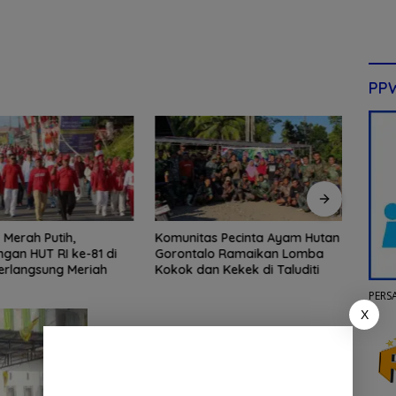
PP
Merah Putih,
Komunitas Pecinta Ayam Hutan
Beri 
gan HUT RI ke-81 di
Gorontalo Ramaikan Lomba
Group
erlangsung Meriah
Kokok dan Kekek di Taluditi
Laha
PERS
X