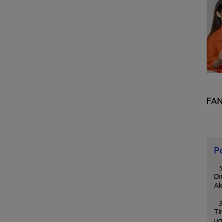
FA
P
Di
Ak
Ti
y