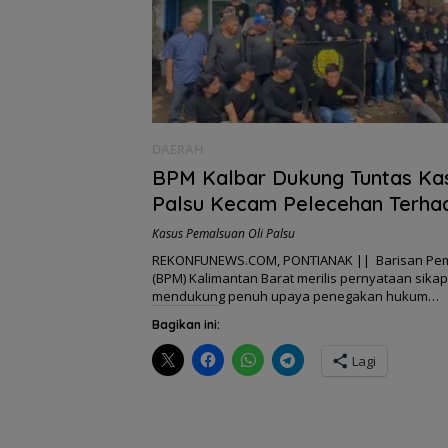
DAERAH
BPM Kalbar Dukung Tuntas Kas
Palsu Kecam Pelecehan Terha
Aparat dan Nama Kampung Be
Kasus Pemalsuan Oli Palsu
REKONFUNEWS.COM, PONTIANAK || Barisan Pe
(BPM) Kalimantan Barat merilis pernyataan sikap
mendukung penuh upaya penegakan hukum…
Bagikan ini:
Lagi