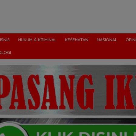
ISNIS
HUKUM & KRIMINAL
KESEHATAN
NASIONAL
OPIN
OLOGI