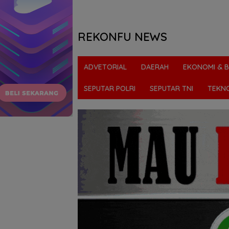
REKONFU NEWS
Tegas,
Berani
ADVETORIAL
DAERAH
EKONOMI & B
dan
Transparan
SEPUTAR POLRI
SEPUTAR TNI
TEKN