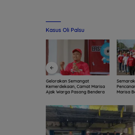
Kasus Oli Palsu
KG dan BPBD,
Gelorakan Semangat
Semarak 
ukasi Ratusan
Kemerdekaan, Camat Marisa
Pencanan
adapi Potensi
Ajak Warga Pasang Bendera
Marisa B