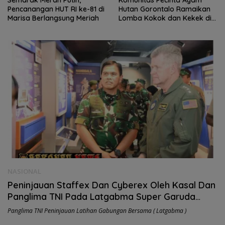
Pencanangan HUT RI ke-81 di
Hutan Gorontalo Ramaikan
Marisa Berlangsung Meriah
Lomba Kokok dan Kekek di
Taluditi
NASIONAL
Peninjauan Staffex Dan Cyberex Oleh Kasal Dan
Panglima TNI Pada Latgabma Super Garuda
Dhield 2024 di Surabaya
Panglima TNI Peninjauan Latihan Gabungan Bersama ( Latgabma )