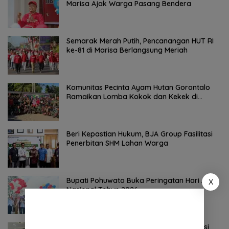
Marisa Ajak Warga Pasang Bendera
Semarak Merah Putih, Pencanangan HUT RI
ke-81 di Marisa Berlangsung Meriah
Komunitas Pecinta Ayam Hutan Gorontalo
Ramaikan Lomba Kokok dan Kekek di
Taluditi
Beri Kepastian Hukum, BJA Group Fasilitasi
Penerbitan SHM Lahan Warga
Bupati Pohuwato Buka Peringatan Hari Anak
X
Nasional Tahun 2026
Pemkab Pohuwato Gelar Tahapan Seleksi