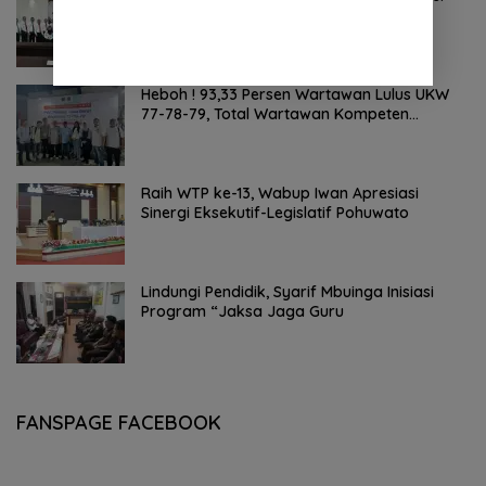
Kompetensi Teknis JPT Pratama
Heboh ! 93,33 Persen Wartawan Lulus UKW
77-78-79, Total Wartawan Kompeten
Nasional Tembus 20.869 Orang
Raih WTP ke-13, Wabup Iwan Apresiasi
Sinergi Eksekutif-Legislatif Pohuwato
Lindungi Pendidik, Syarif Mbuinga Inisiasi
Program “Jaksa Jaga Guru
FANSPAGE FACEBOOK